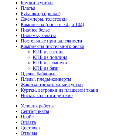
Блузки, туники
Платья
Рубашки (сорочки)
Джемперы, толстовки
Комплекты (рост от 74 до 104)
Нижнее белье
Пижамы, халаты
Постельные принадлежности
Комплекты постельного белья
КПБ из сатина
КПБ из поплина
КПБ из фланели
КПБ из бязи
Одеяла байковые
Пледы, пледы-конверты
Жакеты, трикотажные куртки
Куртки, ветровки из плащевой ткани
Носки, колготки детские
Условия работы
Сертификаты
Прайс
Оплата
Доставка
Отзывы