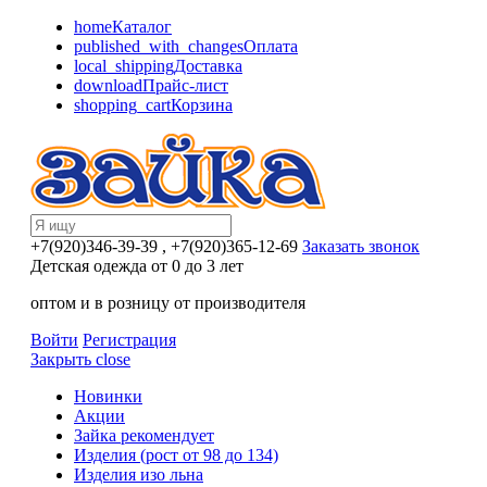
home
Каталог
published_with_changes
Оплата
local_shipping
Доставка
download
Прайс-лист
shopping_cart
Корзина
+7(920)346-39-39
, +7(920)365-12-69
Заказать звонок
Детская одежда от 0 до 3 лет
оптом и в розницу от производителя
Войти
Регистрация
Закрыть
close
Новинки
Акции
Зайка рекомендует
Изделия (рост от 98 до 134)
Изделия изо льна