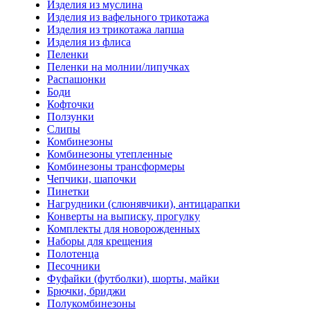
Изделия из муслина
Изделия из вафельного трикотажа
Изделия из трикотажа лапша
Изделия из флиса
Пеленки
Пеленки на молнии/липучках
Распашонки
Боди
Кофточки
Ползунки
Слипы
Комбинезоны
Комбинезоны утепленные
Комбинезоны трансформеры
Чепчики, шапочки
Пинетки
Нагрудники (слюнявчики), антицарапки
Конверты на выписку, прогулку
Комплекты для новорожденных
Наборы для крещения
Полотенца
Песочники
Фуфайки (футболки), шорты, майки
Брючки, бриджи
Полукомбинезоны