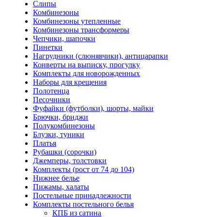
Слипы
Комбинезоны
Комбинезоны утепленные
Комбинезоны трансформеры
Чепчики, шапочки
Пинетки
Нагрудники (слюнявчики), антицарапки
Конверты на выписку, прогулку
Комплекты для новорожденных
Наборы для крещения
Полотенца
Песочники
Фуфайки (футболки), шорты, майки
Брючки, бриджи
Полукомбинезоны
Блузки, туники
Платья
Рубашки (сорочки)
Джемперы, толстовки
Комплекты (рост от 74 до 104)
Нижнее белье
Пижамы, халаты
Постельные принадлежности
Комплекты постельного белья
КПБ из сатина