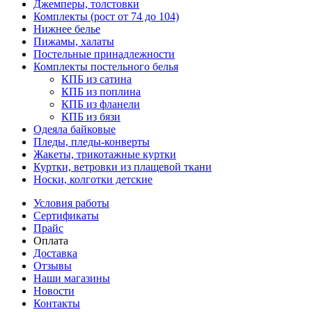
Джемперы, толстовки
Комплекты (рост от 74 до 104)
Нижнее белье
Пижамы, халаты
Постельные принадлежности
Комплекты постельного белья
КПБ из сатина
КПБ из поплина
КПБ из фланели
КПБ из бязи
Одеяла байковые
Пледы, пледы-конверты
Жакеты, трикотажные куртки
Куртки, ветровки из плащевой ткани
Носки, колготки детские
Условия работы
Сертификаты
Прайс
Оплата
Доставка
Отзывы
Наши магазины
Новости
Контакты