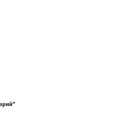
орий”