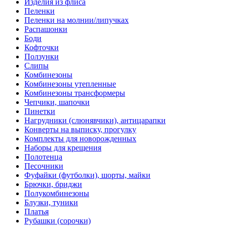
Изделия из флиса
Пеленки
Пеленки на молнии/липучках
Распашонки
Боди
Кофточки
Ползунки
Слипы
Комбинезоны
Комбинезоны утепленные
Комбинезоны трансформеры
Чепчики, шапочки
Пинетки
Нагрудники (слюнявчики), антицарапки
Конверты на выписку, прогулку
Комплекты для новорожденных
Наборы для крещения
Полотенца
Песочники
Фуфайки (футболки), шорты, майки
Брючки, бриджи
Полукомбинезоны
Блузки, туники
Платья
Рубашки (сорочки)