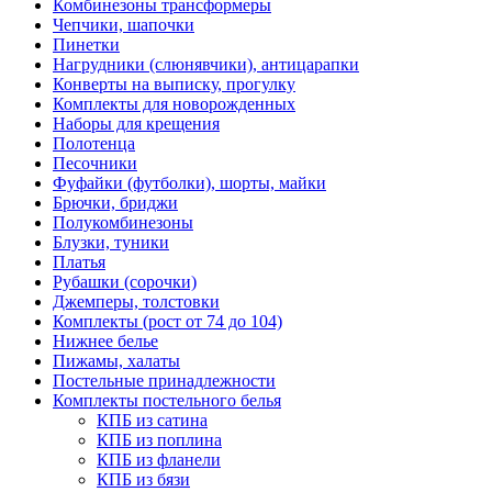
Комбинезоны трансформеры
Чепчики, шапочки
Пинетки
Нагрудники (слюнявчики), антицарапки
Конверты на выписку, прогулку
Комплекты для новорожденных
Наборы для крещения
Полотенца
Песочники
Фуфайки (футболки), шорты, майки
Брючки, бриджи
Полукомбинезоны
Блузки, туники
Платья
Рубашки (сорочки)
Джемперы, толстовки
Комплекты (рост от 74 до 104)
Нижнее белье
Пижамы, халаты
Постельные принадлежности
Комплекты постельного белья
КПБ из сатина
КПБ из поплина
КПБ из фланели
КПБ из бязи