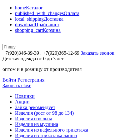
home
Каталог
published_with_changes
Оплата
local_shipping
Доставка
download
Прайс-лист
shopping_cart
Корзина
+7(920)346-39-39
, +7(920)365-12-69
Заказать звонок
Детская одежда от 0 до 3 лет
оптом и в розницу от производителя
Войти
Регистрация
Закрыть
close
Новинки
Акции
Зайка рекомендует
Изделия (рост от 98 до 134)
Изделия изо льна
Изделия из муслина
Изделия из вафельного трикотажа
Изделия из трикотажа лапша