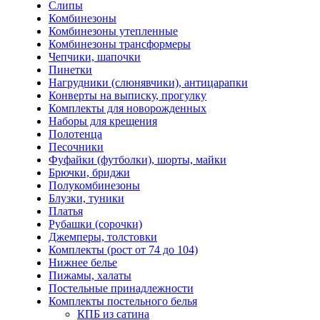
Слипы
Комбинезоны
Комбинезоны утепленные
Комбинезоны трансформеры
Чепчики, шапочки
Пинетки
Нагрудники (слюнявчики), антицарапки
Конверты на выписку, прогулку
Комплекты для новорожденных
Наборы для крещения
Полотенца
Песочники
Фуфайки (футболки), шорты, майки
Брючки, бриджи
Полукомбинезоны
Блузки, туники
Платья
Рубашки (сорочки)
Джемперы, толстовки
Комплекты (рост от 74 до 104)
Нижнее белье
Пижамы, халаты
Постельные принадлежности
Комплекты постельного белья
КПБ из сатина