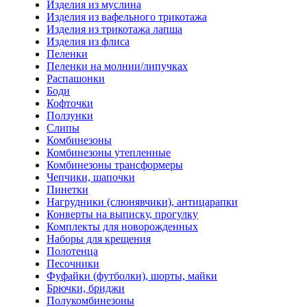
Изделия из муслина
Изделия из вафельного трикотажа
Изделия из трикотажа лапша
Изделия из флиса
Пеленки
Пеленки на молнии/липучках
Распашонки
Боди
Кофточки
Ползунки
Слипы
Комбинезоны
Комбинезоны утепленные
Комбинезоны трансформеры
Чепчики, шапочки
Пинетки
Нагрудники (слюнявчики), антицарапки
Конверты на выписку, прогулку
Комплекты для новорожденных
Наборы для крещения
Полотенца
Песочники
Фуфайки (футболки), шорты, майки
Брючки, бриджи
Полукомбинезоны