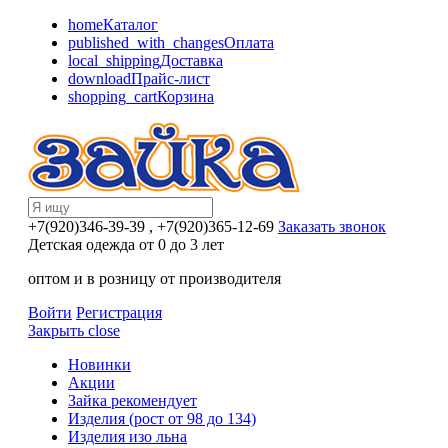
home
Каталог
published_with_changes
Оплата
local_shipping
Доставка
download
Прайс-лист
shopping_cart
Корзина
+7(920)346-39-39
, +7(920)365-12-69
Заказать звонок
Детская одежда от 0 до 3 лет
оптом и в розницу от производителя
Войти
Регистрация
Закрыть
close
Новинки
Акции
Зайка рекомендует
Изделия (рост от 98 до 134)
Изделия изо льна