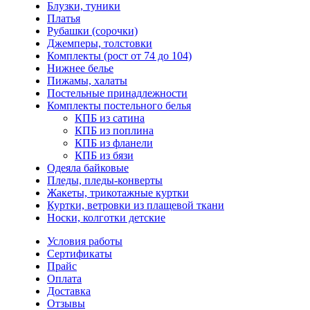
Блузки, туники
Платья
Рубашки (сорочки)
Джемперы, толстовки
Комплекты (рост от 74 до 104)
Нижнее белье
Пижамы, халаты
Постельные принадлежности
Комплекты постельного белья
КПБ из сатина
КПБ из поплина
КПБ из фланели
КПБ из бязи
Одеяла байковые
Пледы, пледы-конверты
Жакеты, трикотажные куртки
Куртки, ветровки из плащевой ткани
Носки, колготки детские
Условия работы
Сертификаты
Прайс
Оплата
Доставка
Отзывы