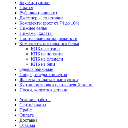
Блузки, туники
Платья
Рубашки (сорочки)
Джемперы, толстовки
Комплекты (рост от 74 до 104)
Нижнее белье
Пижамы, халаты
Постельные принадлежности
Комплекты постельного белья
КПБ из сатина
КПБ из поплина
КПБ из фланели
КПБ из бязи
Одеяла байковые
Пледы, пледы-конверты
Жакеты, трикотажные куртки
Куртки, ветровки из плащевой ткани
Носки, колготки детские
Условия работы
Сертификаты
Прайс
Оплата
Доставка
Отзывы