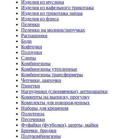
Изделия из муслина
Изделия из вафельного трикотажа
Изделия из трикотажа лапша
Изделия из флиса
Пеленки
Пеленки на молнии/липучках
Распашонки
Боди
Кофточки
Ползунки
Слипы
Комбинезоны
Комбинезоны утепленные
Комбинезоны трансформеры
Чепчики, шапочки
Пинетки
Нагрудники (слюнявчики), антицарапки
Конверты на выписку, прогулку
Комплекты для новорожденных
Наборы для крещения
Полотенца
Песочники
Фуфайки (футболки), шорты, майки
Брючки, бриджи
Полукомбинезоны