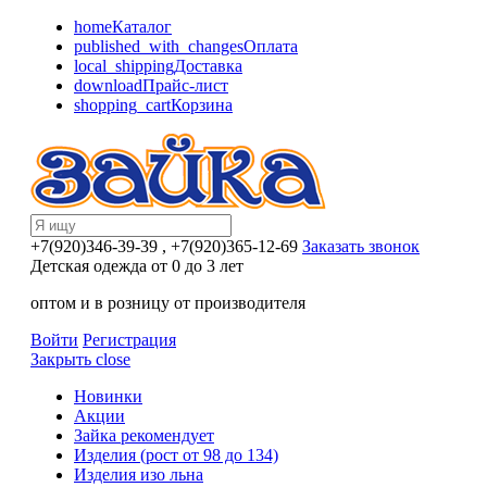
home
Каталог
published_with_changes
Оплата
local_shipping
Доставка
download
Прайс-лист
shopping_cart
Корзина
+7(920)346-39-39
, +7(920)365-12-69
Заказать звонок
Детская одежда от 0 до 3 лет
оптом и в розницу от производителя
Войти
Регистрация
Закрыть
close
Новинки
Акции
Зайка рекомендует
Изделия (рост от 98 до 134)
Изделия изо льна