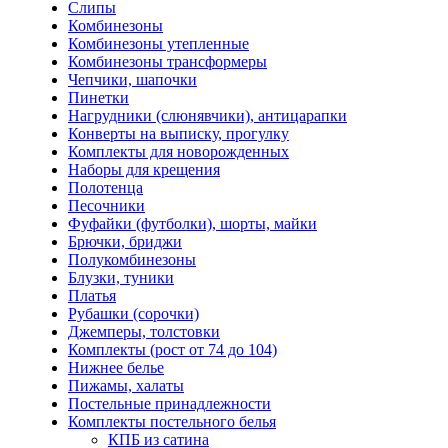
Слипы
Комбинезоны
Комбинезоны утепленные
Комбинезоны трансформеры
Чепчики, шапочки
Пинетки
Нагрудники (слюнявчики), антицарапки
Конверты на выписку, прогулку
Комплекты для новорожденных
Наборы для крещения
Полотенца
Песочники
Фуфайки (футболки), шорты, майки
Брючки, бриджи
Полукомбинезоны
Блузки, туники
Платья
Рубашки (сорочки)
Джемперы, толстовки
Комплекты (рост от 74 до 104)
Нижнее белье
Пижамы, халаты
Постельные принадлежности
Комплекты постельного белья
КПБ из сатина