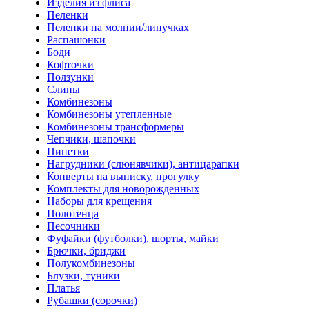
Изделия из флиса
Пеленки
Пеленки на молнии/липучках
Распашонки
Боди
Кофточки
Ползунки
Слипы
Комбинезоны
Комбинезоны утепленные
Комбинезоны трансформеры
Чепчики, шапочки
Пинетки
Нагрудники (слюнявчики), антицарапки
Конверты на выписку, прогулку
Комплекты для новорожденных
Наборы для крещения
Полотенца
Песочники
Фуфайки (футболки), шорты, майки
Брючки, бриджи
Полукомбинезоны
Блузки, туники
Платья
Рубашки (сорочки)