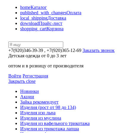
home
Каталог
published_with_changes
Оплата
local_shipping
Доставка
download
Прайс-лист
shopping_cart
Корзина
+7(920)346-39-39
, +7(920)365-12-69
Заказать звонок
Детская одежда от 0 до 3 лет
оптом и в розницу от производителя
Войти
Регистрация
Закрыть
close
Новинки
Акции
Зайка рекомендует
Изделия (рост от 98 до 134)
Изделия изо льна
Изделия из муслина
Изделия из вафельного трикотажа
Изделия из трикотажа лапша