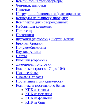
Комбинезоны трансформеры
Чепчики, шапочки
Пинетки
Нагрудники (слюнявчики), антицарапки
Конверты на выписку, прогулку
Комплекты для новорожденных
Наборы для крещения
Полотенца
Песочники
Фуфайки (футболки), шорты, майки
Брючки, бриджи
Полукомбинезоны
Блузки, туники
Платья
Рубашки (сорочки)
Джемперы, толстовки
Комплекты (рост от 74 до 104)
Нижнее белье
Пижамы, халаты
Постельные принадлежности
Комплекты постельного белья
КПБ из сатина
КПБ из поплина
КПБ из фланели
КПБ из бязи