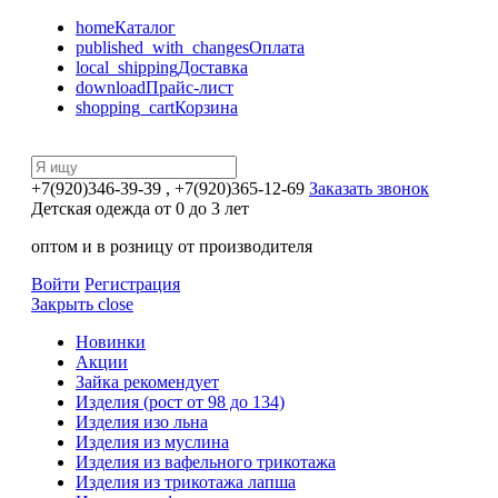
home
Каталог
published_with_changes
Оплата
local_shipping
Доставка
download
Прайс-лист
shopping_cart
Корзина
+7(920)346-39-39
, +7(920)365-12-69
Заказать звонок
Детская одежда от 0 до 3 лет
оптом и в розницу от производителя
Войти
Регистрация
Закрыть
close
Новинки
Акции
Зайка рекомендует
Изделия (рост от 98 до 134)
Изделия изо льна
Изделия из муслина
Изделия из вафельного трикотажа
Изделия из трикотажа лапша