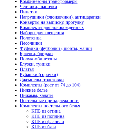
Комбинезоны трансформеры
Чепчики, шапочки
Пинетки
Нагрудники (слюнявчики), антицарапки
Конверты на выписку, прогулку
Комплекты для новорожденных
Наборы для крещения
Полотенца
Песочники
Фуфайки (футболки), шорты, майки
Брючки, бриджи
Полукомбинезоны
Блузки, туники
Платья
Рубашки (сорочки)
Джемперы, толстовки
Комплекты (рост от 74 до 104)
Нижнее белье
Пижамы, халаты
Постельные принадлежности
Комплекты постельного белья
КПБ из сатина
КПБ из поплина
КПБ из фланели
КПБ из бязи