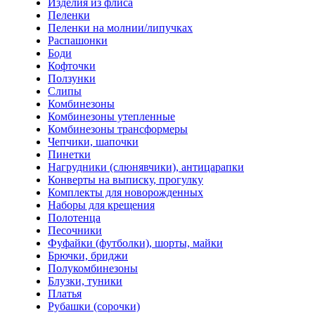
Изделия из флиса
Пеленки
Пеленки на молнии/липучках
Распашонки
Боди
Кофточки
Ползунки
Слипы
Комбинезоны
Комбинезоны утепленные
Комбинезоны трансформеры
Чепчики, шапочки
Пинетки
Нагрудники (слюнявчики), антицарапки
Конверты на выписку, прогулку
Комплекты для новорожденных
Наборы для крещения
Полотенца
Песочники
Фуфайки (футболки), шорты, майки
Брючки, бриджи
Полукомбинезоны
Блузки, туники
Платья
Рубашки (сорочки)