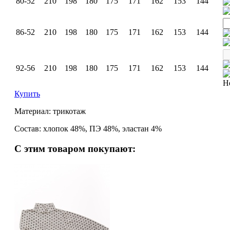
80-52
210
198
180
175
171
162
153
144
86-52
210
198
180
175
171
162
153
144
92-56
210
198
180
175
171
162
153
144
Н
Купить
Материал: трикотаж
Состав: хлопок 48%, ПЭ 48%, эластан 4%
С этим товаром покупают: