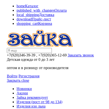
home
Каталог
published_with_changes
Оплата
local_shipping
Доставка
download
Прайс-лист
shopping_cart
Корзина
+7(920)346-39-39
, +7(920)365-12-69
Заказать звонок
Детская одежда от 0 до 3 лет
оптом и в розницу от производителя
Войти
Регистрация
Закрыть
close
Новинки
Акции
Зайка рекомендует
Изделия (рост от 98 до 134)
Изделия изо льна