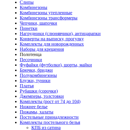
Слипы
Комбинезоны
Комбинезоны утепленные
Комбинезоны трансформеры
Чепчики, шапочки
Пинетки
Нагрудники (слюнявчики), антицарапки
Конверты на выписку, прогулку
Комплекты для новорожденных
Наборы для крещения
Полотенца
Песочники
Фуфайки (футболки), шорты, майки
Брючки, бриджи
Полукомбинезоны
Блузки, туники
Платья
Рубашки (сорочки)
Джемперы, толстовки
Комплекты (рост от 74 до 104)
Нижнее белье
Пижамы, халаты
Постельные принадлежности
Комплекты постельного белья
КПБ из сатина