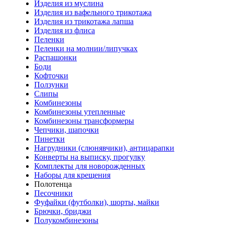
Изделия из муслина
Изделия из вафельного трикотажа
Изделия из трикотажа лапша
Изделия из флиса
Пеленки
Пеленки на молнии/липучках
Распашонки
Боди
Кофточки
Ползунки
Слипы
Комбинезоны
Комбинезоны утепленные
Комбинезоны трансформеры
Чепчики, шапочки
Пинетки
Нагрудники (слюнявчики), антицарапки
Конверты на выписку, прогулку
Комплекты для новорожденных
Наборы для крещения
Полотенца
Песочники
Фуфайки (футболки), шорты, майки
Брючки, бриджи
Полукомбинезоны