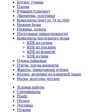
Блузки, туники
Платья
Рубашки (сорочки)
Джемперы, толстовки
Комплекты (рост от 74 до 104)
Нижнее белье
Пижамы, халаты
Постельные принадлежности
Комплекты постельного белья
КПБ из сатина
КПБ из поплина
КПБ из фланели
КПБ из бязи
Одеяла байковые
Пледы, пледы-конверты
Жакеты, трикотажные куртки
Куртки, ветровки из плащевой ткани
Носки, колготки детские
Условия работы
Сертификаты
Прайс
Оплата
Доставка
Отзывы