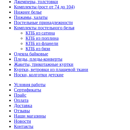
Джемперы, толстовки
Комплекты (рост от 74 до 104)
Нижнее белье
Пижамы, халаты
Постельные принадлежности
Комплекты постельного белья
КПБ из сатина
КПБ из поплина
КПБ из фланели
КПБ из бязи
Одеяла байковые
Пледы, пледы-конверты
Жакеты, трикотажные куртки
Куртки, ветровки из плащевой ткани
Носки, колготки детские
Условия работы
Сертификаты
Прайс
Оплата
Доставка
Отзывы
Наши магазины
Новости
Контакты