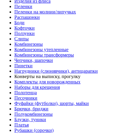
Изделия из флиса
Пеленки
Пеленки на молнии/липучках
Распашонки
Боди
Кофточки
Ползунки
Слипы
Комбинезоны
Комбинезоны утепленные
Комбинезоны трансформеры
Чепчики, шапочки
Пинетки
Нагрудники (слюнявчики), антицарапки
Конверты на выписку, прогулку
Комплекты для новорожденных
Наборы для крещения
Полотенца
Песочники
Фуфайки (футболки), шорты, майки
Брючки, бриджи
Полукомбинезоны
Блузки, туники
Платья
Рубашки (сорочки)