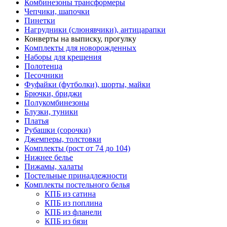
Комбинезоны трансформеры
Чепчики, шапочки
Пинетки
Нагрудники (слюнявчики), антицарапки
Конверты на выписку, прогулку
Комплекты для новорожденных
Наборы для крещения
Полотенца
Песочники
Фуфайки (футболки), шорты, майки
Брючки, бриджи
Полукомбинезоны
Блузки, туники
Платья
Рубашки (сорочки)
Джемперы, толстовки
Комплекты (рост от 74 до 104)
Нижнее белье
Пижамы, халаты
Постельные принадлежности
Комплекты постельного белья
КПБ из сатина
КПБ из поплина
КПБ из фланели
КПБ из бязи