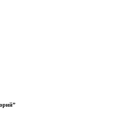
орий”