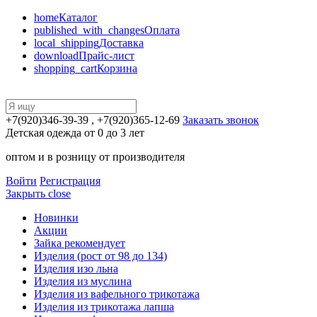
home
Каталог
published_with_changes
Оплата
local_shipping
Доставка
download
Прайс-лист
shopping_cart
Корзина
+7(920)346-39-39
, +7(920)365-12-69
Заказать звонок
Детская одежда от 0 до 3 лет
оптом и в розницу от производителя
Войти
Регистрация
Закрыть
close
Новинки
Акции
Зайка рекомендует
Изделия (рост от 98 до 134)
Изделия изо льна
Изделия из муслина
Изделия из вафельного трикотажа
Изделия из трикотажа лапша