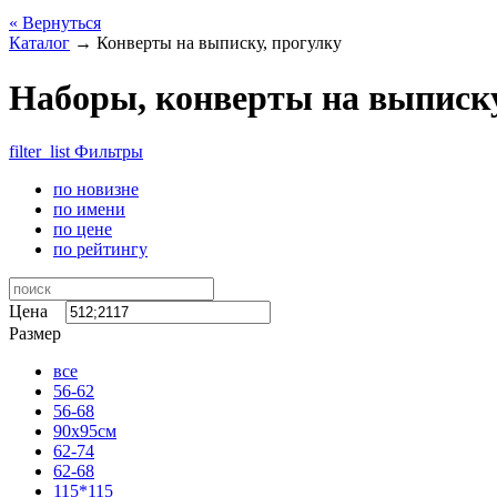
« Вернуться
Каталог
→
Конверты на выписку, прогулку
Наборы, конверты на выписку
filter_list
Фильтры
по новизне
по имени
по цене
по рейтингу
Цена
Размер
все
56-62
56-68
90x95см
62-74
62-68
115*115