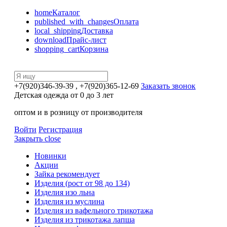
home
Каталог
published_with_changes
Оплата
local_shipping
Доставка
download
Прайс-лист
shopping_cart
Корзина
+7(920)346-39-39
, +7(920)365-12-69
Заказать звонок
Детская одежда от 0 до 3 лет
оптом и в розницу от производителя
Войти
Регистрация
Закрыть
close
Новинки
Акции
Зайка рекомендует
Изделия (рост от 98 до 134)
Изделия изо льна
Изделия из муслина
Изделия из вафельного трикотажа
Изделия из трикотажа лапша