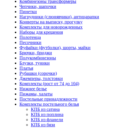
Комбинезоны трансформеры
Чепчики, шапочки
Пинетки
Нагрудники (слюнявчики), антицарапки
Конверты на выписку, прогулку
Комплекты для новорожденных
Наборы для крещения
Полотенца
Песочники
Фуфайки (футболки), шорты, майки
Брючки, бриджи
Полукомбинезоны
Блузки, туники
Платья
Рубашки (сорочки)
Джемперы, толстовки
Комплекты (рост от 74 до 104)
Нижнее белье
Пижамы, халаты
Постельные принадлежности
Комплекты постельного белья
КПБ из сатина
КПБ из поплина
КПБ из фланели
КПБ из бязи