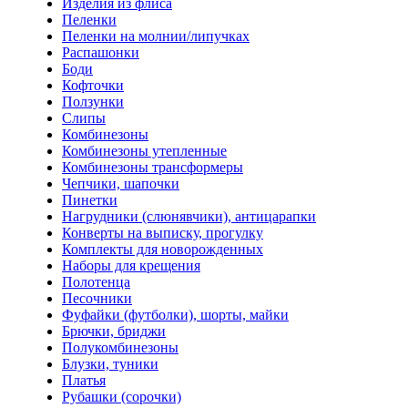
Изделия из флиса
Пеленки
Пеленки на молнии/липучках
Распашонки
Боди
Кофточки
Ползунки
Слипы
Комбинезоны
Комбинезоны утепленные
Комбинезоны трансформеры
Чепчики, шапочки
Пинетки
Нагрудники (слюнявчики), антицарапки
Конверты на выписку, прогулку
Комплекты для новорожденных
Наборы для крещения
Полотенца
Песочники
Фуфайки (футболки), шорты, майки
Брючки, бриджи
Полукомбинезоны
Блузки, туники
Платья
Рубашки (сорочки)