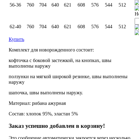
56-36
760
704
640
621
608
576
544
512
Н
62-40
760
704
640
621
608
576
544
512
Купить
Комплект для новорожденного состоит:
кофточка с боковой застежкой, на кнопках, швы
выполнены наружу
ползунки на мягкой широкой резинке, швы выполнены
наружу
шапочка, швы выполнены наружу.
Материал: рибана ажурная
Состав: хлопок 95%, эластан 5%
Заказ успешно добавлен в корзину!
Это сообщение автоматически закроется через несколько