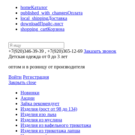
home
Каталог
published_with_changes
Оплата
local_shipping
Доставка
download
Прайс-лист
shopping_cart
Корзина
+7(920)346-39-39
, +7(920)365-12-69
Заказать звонок
Детская одежда от 0 до 3 лет
оптом и в розницу от производителя
Войти
Регистрация
Закрыть
close
Новинки
Акции
Зайка рекомендует
Изделия (рост от 98 до 134)
Изделия изо льна
Изделия из муслина
Изделия из вафельного трикотажа
Изделия из трикотажа лапша