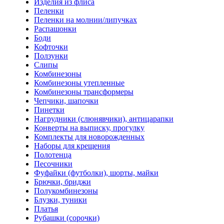
Изделия из флиса
Пеленки
Пеленки на молнии/липучках
Распашонки
Боди
Кофточки
Ползунки
Слипы
Комбинезоны
Комбинезоны утепленные
Комбинезоны трансформеры
Чепчики, шапочки
Пинетки
Нагрудники (слюнявчики), антицарапки
Конверты на выписку, прогулку
Комплекты для новорожденных
Наборы для крещения
Полотенца
Песочники
Фуфайки (футболки), шорты, майки
Брючки, бриджи
Полукомбинезоны
Блузки, туники
Платья
Рубашки (сорочки)