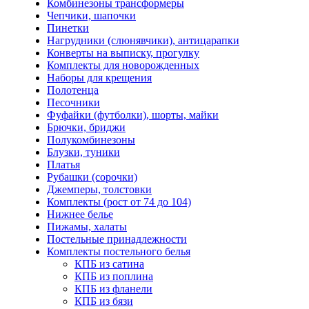
Комбинезоны трансформеры
Чепчики, шапочки
Пинетки
Нагрудники (слюнявчики), антицарапки
Конверты на выписку, прогулку
Комплекты для новорожденных
Наборы для крещения
Полотенца
Песочники
Фуфайки (футболки), шорты, майки
Брючки, бриджи
Полукомбинезоны
Блузки, туники
Платья
Рубашки (сорочки)
Джемперы, толстовки
Комплекты (рост от 74 до 104)
Нижнее белье
Пижамы, халаты
Постельные принадлежности
Комплекты постельного белья
КПБ из сатина
КПБ из поплина
КПБ из фланели
КПБ из бязи