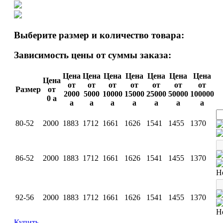
Выберите размер и количество товара:
Зависимость цены от суммы заказа:
Цена
Цена
Цена
Цена
Цена
Цена
Цена
Цена
от
от
от
от
от
от
от
Размер
от
2000
5000
10000
15000
25000
50000
100000
0
a
a
a
a
a
a
a
a
80-52
2000
1883
1712
1661
1626
1541
1455
1370
86-52
2000
1883
1712
1661
1626
1541
1455
1370
Н
92-56
2000
1883
1712
1661
1626
1541
1455
1370
Н
Купить