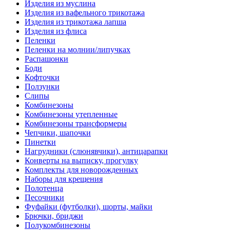
Изделия из муслина
Изделия из вафельного трикотажа
Изделия из трикотажа лапша
Изделия из флиса
Пеленки
Пеленки на молнии/липучках
Распашонки
Боди
Кофточки
Ползунки
Слипы
Комбинезоны
Комбинезоны утепленные
Комбинезоны трансформеры
Чепчики, шапочки
Пинетки
Нагрудники (слюнявчики), антицарапки
Конверты на выписку, прогулку
Комплекты для новорожденных
Наборы для крещения
Полотенца
Песочники
Фуфайки (футболки), шорты, майки
Брючки, бриджи
Полукомбинезоны