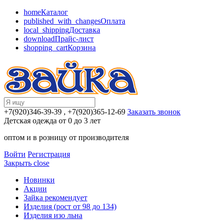
home
Каталог
published_with_changes
Оплата
local_shipping
Доставка
download
Прайс-лист
shopping_cart
Корзина
+7(920)346-39-39
, +7(920)365-12-69
Заказать звонок
Детская одежда от 0 до 3 лет
оптом и в розницу от производителя
Войти
Регистрация
Закрыть
close
Новинки
Акции
Зайка рекомендует
Изделия (рост от 98 до 134)
Изделия изо льна