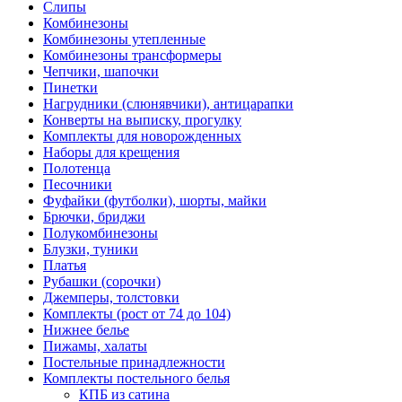
Слипы
Комбинезоны
Комбинезоны утепленные
Комбинезоны трансформеры
Чепчики, шапочки
Пинетки
Нагрудники (слюнявчики), антицарапки
Конверты на выписку, прогулку
Комплекты для новорожденных
Наборы для крещения
Полотенца
Песочники
Фуфайки (футболки), шорты, майки
Брючки, бриджи
Полукомбинезоны
Блузки, туники
Платья
Рубашки (сорочки)
Джемперы, толстовки
Комплекты (рост от 74 до 104)
Нижнее белье
Пижамы, халаты
Постельные принадлежности
Комплекты постельного белья
КПБ из сатина