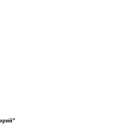
орий”