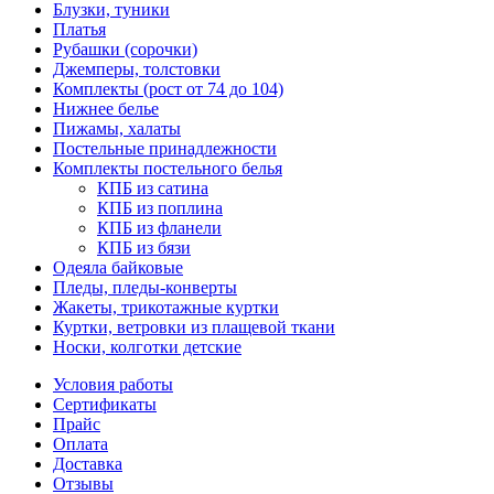
Блузки, туники
Платья
Рубашки (сорочки)
Джемперы, толстовки
Комплекты (рост от 74 до 104)
Нижнее белье
Пижамы, халаты
Постельные принадлежности
Комплекты постельного белья
КПБ из сатина
КПБ из поплина
КПБ из фланели
КПБ из бязи
Одеяла байковые
Пледы, пледы-конверты
Жакеты, трикотажные куртки
Куртки, ветровки из плащевой ткани
Носки, колготки детские
Условия работы
Сертификаты
Прайс
Оплата
Доставка
Отзывы