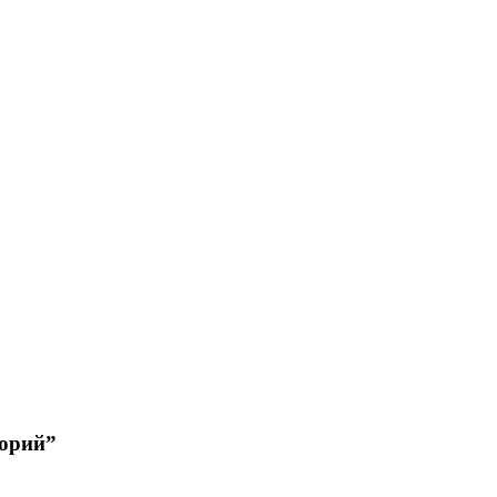
орий”