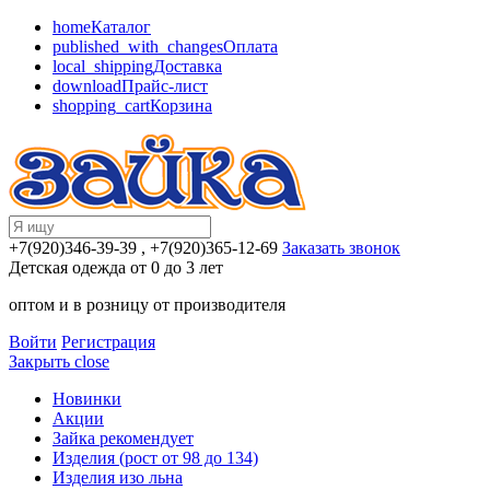
home
Каталог
published_with_changes
Оплата
local_shipping
Доставка
download
Прайс-лист
shopping_cart
Корзина
+7(920)346-39-39
, +7(920)365-12-69
Заказать звонок
Детская одежда от 0 до 3 лет
оптом и в розницу от производителя
Войти
Регистрация
Закрыть
close
Новинки
Акции
Зайка рекомендует
Изделия (рост от 98 до 134)
Изделия изо льна