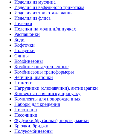
Изделия из муслина
Изделия из вафельного трикотажа
Изделия из трикотажа лапша
Изделия из флиса
Пеленки
Пеленки на молнии/липучках
Распашонки
Боди
Кофточки
Ползунки
Слипы
Комбинезоны
Комбинезоны утепленные
Комбинезоны трансформеры
Чепчики, шапочки
Пинетки
Нагрудники (слюнявчики), антицарапки
Конверты на выписку, прогулку
Комплекты для новорожденных
Наборы для крещения
Полотенца
Песочники
Фуфайки (футболки), шорты, майки
Брючки, бриджи
Полукомбинезоны