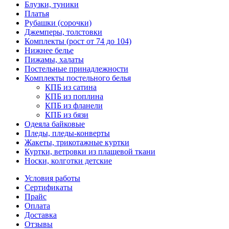
Блузки, туники
Платья
Рубашки (сорочки)
Джемперы, толстовки
Комплекты (рост от 74 до 104)
Нижнее белье
Пижамы, халаты
Постельные принадлежности
Комплекты постельного белья
КПБ из сатина
КПБ из поплина
КПБ из фланели
КПБ из бязи
Одеяла байковые
Пледы, пледы-конверты
Жакеты, трикотажные куртки
Куртки, ветровки из плащевой ткани
Носки, колготки детские
Условия работы
Сертификаты
Прайс
Оплата
Доставка
Отзывы