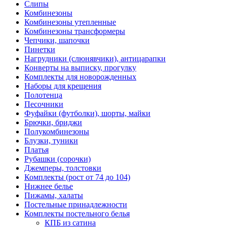
Слипы
Комбинезоны
Комбинезоны утепленные
Комбинезоны трансформеры
Чепчики, шапочки
Пинетки
Нагрудники (слюнявчики), антицарапки
Конверты на выписку, прогулку
Комплекты для новорожденных
Наборы для крещения
Полотенца
Песочники
Фуфайки (футболки), шорты, майки
Брючки, бриджи
Полукомбинезоны
Блузки, туники
Платья
Рубашки (сорочки)
Джемперы, толстовки
Комплекты (рост от 74 до 104)
Нижнее белье
Пижамы, халаты
Постельные принадлежности
Комплекты постельного белья
КПБ из сатина