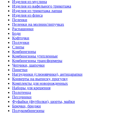
Изделия из муслина
Изделия из вафельного трикотажа
Изделия из трикотажа лапша
Изделия из флиса
Пеленки
Пеленки на молнии/липучках
Распашонки
Боди
Кофточки
Ползунки
Слипы
Комбинезоны
Комбинезоны утепленные
Комбинезоны трансформеры
Чепчики, шапочки
Пинетки
Нагрудники (слюнявчики), антицарапки
Конверты на выписку, прогулку
Комплекты для новорожденных
Наборы для крещения
Полотенца
Песочники
Фуфайки (футболки), шорты, майки
Брючки, бриджи
Полукомбинезоны