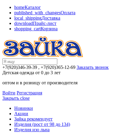
home
Каталог
published_with_changes
Оплата
local_shipping
Доставка
download
Прайс-лист
shopping_cart
Корзина
+7(920)346-39-39
, +7(920)365-12-69
Заказать звонок
Детская одежда от 0 до 3 лет
оптом и в розницу от производителя
Войти
Регистрация
Закрыть
close
Новинки
Акции
Зайка рекомендует
Изделия (рост от 98 до 134)
Изделия изо льна