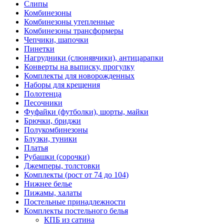
Слипы
Комбинезоны
Комбинезоны утепленные
Комбинезоны трансформеры
Чепчики, шапочки
Пинетки
Нагрудники (слюнявчики), антицарапки
Конверты на выписку, прогулку
Комплекты для новорожденных
Наборы для крещения
Полотенца
Песочники
Фуфайки (футболки), шорты, майки
Брючки, бриджи
Полукомбинезоны
Блузки, туники
Платья
Рубашки (сорочки)
Джемперы, толстовки
Комплекты (рост от 74 до 104)
Нижнее белье
Пижамы, халаты
Постельные принадлежности
Комплекты постельного белья
КПБ из сатина