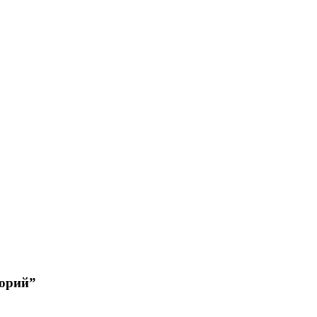
орий”