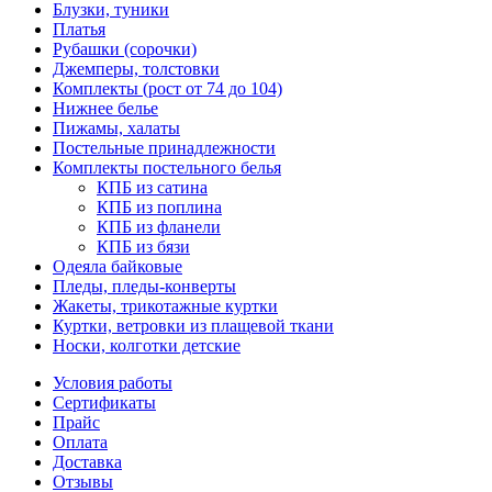
Блузки, туники
Платья
Рубашки (сорочки)
Джемперы, толстовки
Комплекты (рост от 74 до 104)
Нижнее белье
Пижамы, халаты
Постельные принадлежности
Комплекты постельного белья
КПБ из сатина
КПБ из поплина
КПБ из фланели
КПБ из бязи
Одеяла байковые
Пледы, пледы-конверты
Жакеты, трикотажные куртки
Куртки, ветровки из плащевой ткани
Носки, колготки детские
Условия работы
Сертификаты
Прайс
Оплата
Доставка
Отзывы