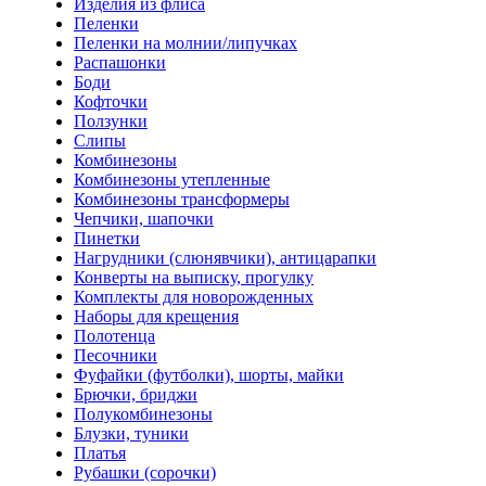
Изделия из флиса
Пеленки
Пеленки на молнии/липучках
Распашонки
Боди
Кофточки
Ползунки
Слипы
Комбинезоны
Комбинезоны утепленные
Комбинезоны трансформеры
Чепчики, шапочки
Пинетки
Нагрудники (слюнявчики), антицарапки
Конверты на выписку, прогулку
Комплекты для новорожденных
Наборы для крещения
Полотенца
Песочники
Фуфайки (футболки), шорты, майки
Брючки, бриджи
Полукомбинезоны
Блузки, туники
Платья
Рубашки (сорочки)