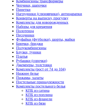
Комбинезоны трансформеры
Чепчики, шапочки
Пинетки
Нагрудники (слюнявчики), антицарапки
Конверты на выписку, прогулку
Комплекты для новорожденных
Наборы для крещения
Полотенца
Песочники
Фуфайки (футболки), шорты, майки
Брючки, бриджи
Полукомбинезоны
Блузки, туники
Платья
Рубашки (сорочки)
Джемперы, толстовки
Комплекты (рост от 74 до 104)
Нижнее белье
Пижамы, халаты
Постельные принадлежности
Комплекты постельного белья
КПБ из сатина
КПБ из поплина
КПБ из фланели
КПБ из бязи