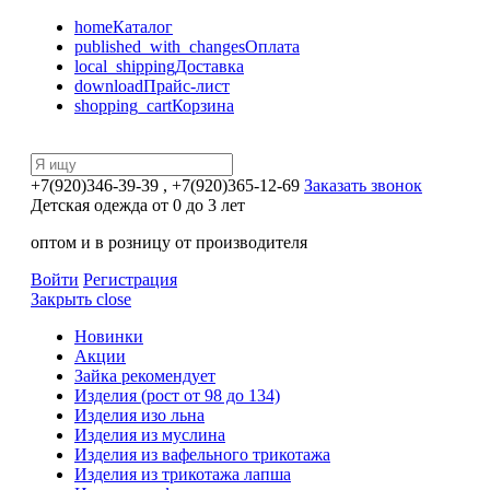
home
Каталог
published_with_changes
Оплата
local_shipping
Доставка
download
Прайс-лист
shopping_cart
Корзина
+7(920)346-39-39
, +7(920)365-12-69
Заказать звонок
Детская одежда от 0 до 3 лет
оптом и в розницу от производителя
Войти
Регистрация
Закрыть
close
Новинки
Акции
Зайка рекомендует
Изделия (рост от 98 до 134)
Изделия изо льна
Изделия из муслина
Изделия из вафельного трикотажа
Изделия из трикотажа лапша