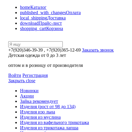
home
Каталог
published_with_changes
Оплата
local_shipping
Доставка
download
Прайс-лист
shopping_cart
Корзина
+7(920)346-39-39
, +7(920)365-12-69
Заказать звонок
Детская одежда от 0 до 3 лет
оптом и в розницу от производителя
Войти
Регистрация
Закрыть
close
Новинки
Акции
Зайка рекомендует
Изделия (рост от 98 до 134)
Изделия изо льна
Изделия из муслина
Изделия из вафельного трикотажа
Изделия из трикотажа лапша