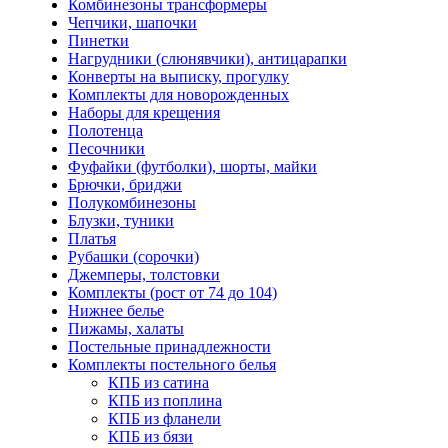
Комбинезоны трансформеры
Чепчики, шапочки
Пинетки
Нагрудники (слюнявчики), антицарапки
Конверты на выписку, прогулку
Комплекты для новорожденных
Наборы для крещения
Полотенца
Песочники
Фуфайки (футболки), шорты, майки
Брючки, бриджи
Полукомбинезоны
Блузки, туники
Платья
Рубашки (сорочки)
Джемперы, толстовки
Комплекты (рост от 74 до 104)
Нижнее белье
Пижамы, халаты
Постельные принадлежности
Комплекты постельного белья
КПБ из сатина
КПБ из поплина
КПБ из фланели
КПБ из бязи