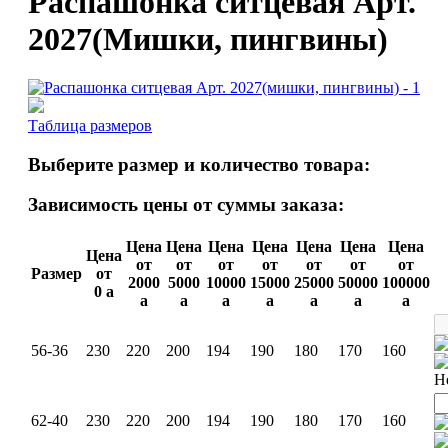
Распашонка ситцевая Арт.
2027(Мишки, пингвины)
Таблица размеров
Выберите размер и количество товара:
Зависимость цены от суммы заказа:
Цена
Цена
Цена
Цена
Цена
Цена
Цена
Цена
от
от
от
от
от
от
от
Размер
от
2000
5000
10000
15000
25000
50000
100000
0
a
a
a
a
a
a
a
a
56-36
230
220
200
194
190
180
170
160
Н
62-40
230
220
200
194
190
180
170
160