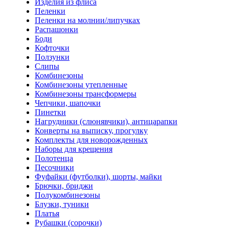
Изделия из флиса
Пеленки
Пеленки на молнии/липучках
Распашонки
Боди
Кофточки
Ползунки
Слипы
Комбинезоны
Комбинезоны утепленные
Комбинезоны трансформеры
Чепчики, шапочки
Пинетки
Нагрудники (слюнявчики), антицарапки
Конверты на выписку, прогулку
Комплекты для новорожденных
Наборы для крещения
Полотенца
Песочники
Фуфайки (футболки), шорты, майки
Брючки, бриджи
Полукомбинезоны
Блузки, туники
Платья
Рубашки (сорочки)