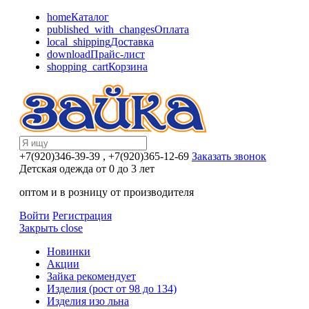
home
Каталог
published_with_changes
Оплата
local_shipping
Доставка
download
Прайс-лист
shopping_cart
Корзина
+7(920)346-39-39
, +7(920)365-12-69
Заказать звонок
Детская одежда от 0 до 3 лет
оптом и в розницу от производителя
Войти
Регистрация
Закрыть
close
Новинки
Акции
Зайка рекомендует
Изделия (рост от 98 до 134)
Изделия изо льна