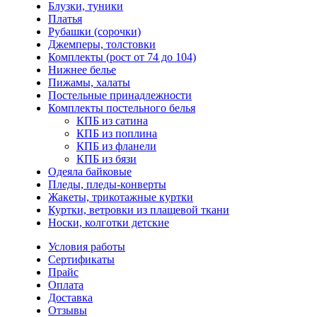
Блузки, туники
Платья
Рубашки (сорочки)
Джемперы, толстовки
Комплекты (рост от 74 до 104)
Нижнее белье
Пижамы, халаты
Постельные принадлежности
Комплекты постельного белья
КПБ из сатина
КПБ из поплина
КПБ из фланели
КПБ из бязи
Одеяла байковые
Пледы, пледы-конверты
Жакеты, трикотажные куртки
Куртки, ветровки из плащевой ткани
Носки, колготки детские
Условия работы
Сертификаты
Прайс
Оплата
Доставка
Отзывы