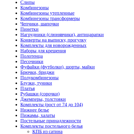
Слипы
Комбинезоны
Комбинезоны утепленные
Комбинезоны трансформеры
Чепчики, шапочки
Пинетки
Нагрудники (слюнявчики), антицарапки
Конверты на выписку, прогулку
Комплекты для новорожденных
Наборы для крещения
Полотенца
Песочники
Фуфайки (футболки), шорты, майки
Брючки, бриджи
Полукомбинезоны
Блузки, туники
Платья
Рубашки (сорочки)
Джемперы, толстовки
Комплекты (рост от 74 до 104)
Нижнее белье
Пижамы, халаты
Постельные принадлежности
Комплекты постельного белья
КПБ из сатина