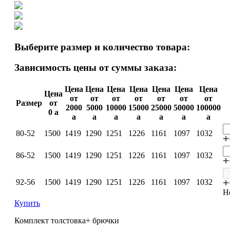
Выберите размер и количество товара:
Зависимость цены от суммы заказа:
Цена
Цена
Цена
Цена
Цена
Цена
Цена
Цена
от
от
от
от
от
от
от
Размер
от
2000
5000
10000
15000
25000
50000
100000
0
a
a
a
a
a
a
a
a
80-52
1500
1419
1290
1251
1226
1161
1097
1032
86-52
1500
1419
1290
1251
1226
1161
1097
1032
92-56
1500
1419
1290
1251
1226
1161
1097
1032
Н
Купить
Комплект толстовка+ брючки