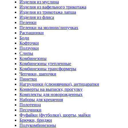
Изделия из муслина
Изделия из вафельного трикотажа
Изделия из трикотажа лапша
Изделия из флиса
Пеленки
Пеленки на молнии/липучках
Распашонки
Боди
Кофточки
Ползунки
Слипы
Комбинезоны
Комбинезоны утепленные
Комбинезоны трансформеры
Чепчики, шапочки
Пинетки
Нагрудники (слюнявчики), антицарапки
Конверты на выписку, прогулку
Комплекты для новорожденных
Наборы для крещения
Полотенца
Песочники
Фуфайки (футболки), шорты, майки
Брючки, бриджи
Полукомбинезоны